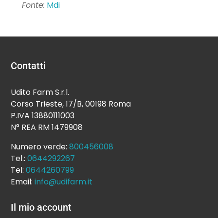
Fonte:
Mdi
Contatti
Udito Farm S.r.l.
Corso Trieste, 17/B, 00198 Roma
P.IVA 13880111003
N° REA RM 1479908
Numero verde:
800456008
Tel.:
0644292267
Tel:
0644260799
Email:
info@udifarm.it
Il mio account