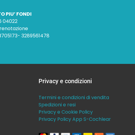
O PIU’ FONDI
16 04022
prenotazione
73705173- 3289561478
Privacy e condizioni
Termini e condizioni di vendita
Spedizioni e resi
Privacy e Cookie Policy
Privacy Policy App S-Cochlear