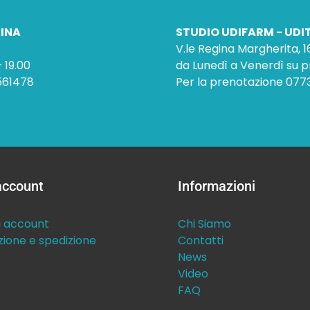
CINA
STUDIO UDIFARM - UDIT
V.le Regina Margherita, 
 19.00
da Lunedì a Venerdì su 
561478
Per la prenotazione 07
 account
Informazioni
i account
Chi Siamo
zione e spedizione
Contatti
News
Video
FAQ