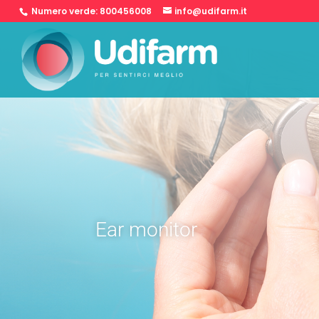
Numero verde:
800456008
info@udifarm.it
Ear monitor