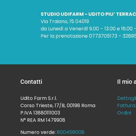
STUDIO UDIFARM - UDITO PIU’ TERRA
Via Traiano, 15 04019
da Lunedì a Venerdì 9.00 – 13.00 e 16.00 –
Per la prenotazione 0773705173 – 3289
Contatti
Il mio
Udito Farm S.r.l.
Dettagl
Corso Trieste, 17/B, 00198 Roma
Fattura
P.IVA 13880111003
Ordini
N° REA RM 1479908
Numero verde:
800456008