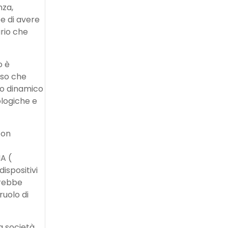
nza,
be di avere
ario che
o è
sso che
so dinamico
ologiche e
con
NA (
ispositivi
erebbe
ruolo di
a società