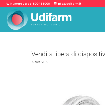
Numero verde:
800456008
info@udifarm.it
Vendita libera di dispositi
15 Set 2019