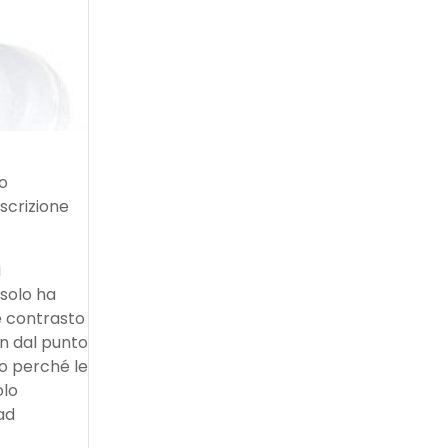
io
scrizione
i
 solo ha
e contrasto
on dal punto
to perché le
olo
ad