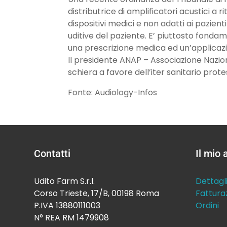
distributrice di amplificatori acustici a r
dispositivi medici e non adatti ai pazient
uditive del paziente. E’ piuttosto fond
una prescrizione medica ed un’applicazio
Il presidente ANAP – Associazione Naziona
schiera a favore dell’iter sanitario pro
Fonte: Audiology-Infos
Contatti
Il mio
Udito Farm S.r.l.
Dettagl
Corso Trieste, 17/B, 00198 Roma
Fattura
P.IVA 13880111003
Ordini
N° REA RM 1479908