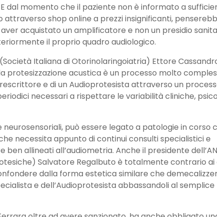
E dal momento che il paziente non è informato a sufficie
o attraverso shop online a prezzi insignificanti, pensereb
i aver acquistato un amplificatore e non un presidio sanit
eriormente il proprio quadro audiologico.
 (Società Italiana di Otorinolaringoiatria) Ettore Cassandr
a protesizzazione acustica è un processo molto comple
rescrittore e di un Audioprotesista attraverso un proces
eriodici necessari a rispettare le variabilità cliniche, psic
ie neurosensoriali, può essere legato a patologie in corso 
che necessita appunto di continui consulti specialistici e
ben allineati all’audiometria. Anche il presidente dell’A
tesiche) Salvatore Regalbuto è totalmente contrario ai d
i confondere dalla forma estetica similare che demecalizz
cialista e dell’Audioprotesista abbassandoli al semplice 
Ferrara oltre ad avere sanzionato, ha anche obbligato un