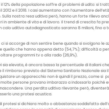
l 12% della popolazione soffre di problemi di udito: si tratt
a il 2012 e il 2018. I casi aumentano con l’aumentare dell’et
. Sulla nostra resa uditiva però, hanno un forte rilievo anch
ri in ambiente di vita e di lavoro. Il trend di crescita fa p
 calo uditivo autodiagnosticato saranno 8 milioni, fino a t
 ci si accorge di non sentire bene quando si svolgono le az
re quello che hanno appena detto (54,7%); difficoltà a per
coltare programmi tv o alla radio (26,9%).
ivi sia elevata, è ancora bassa la percentuale di italiani che
il rimborso previsto dal Sistema Sanitario Nazionale sia il 
cquistare un apparecchio non è quindi il prezzo, come si 
ui molte persone provano imbarazzo a indossarlo poiché 
 nascondere. Una perdita uditiva rilevante però, diventerà
sserlo una protesi acustica.
ri di protesi si dichiara molto o abbastanza soddisfatto dell’a