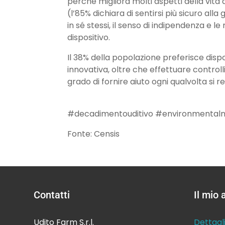
perché migliora molti aspetti della vita
(l’85% dichiara di sentirsi più sicuro alla g
in sé stessi, il senso di indipendenza e le 
dispositivo.
Il 38% della popolazione preferisce disp
innovativa, oltre che effettuare controll
grado di fornire aiuto ogni qualvolta si 
#decadimentouditivo #environmentaln
Fonte: Censis
Contatti
Il mio
Udito Farm S.r.l.
Dettagl