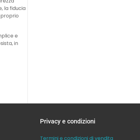
urezza
, la fiducia
l proprio
mplice e
ista, in
Privacy e condizioni
Termini e condizioni di vendita