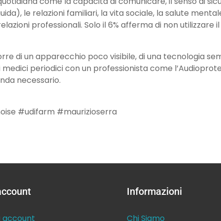
 quotidiana come la capacità di comunicare, il senso di sic
uida), le relazioni familiari, la vita sociale, la salute mentale
relazioni professionali. Solo il 6% afferma di non utilizzare i
orre di un apparecchio poco visibile, di una tecnologia se
i medici periodici con un professionista come l’Audioprotes
renda necessario.
oise #udifarm #maurizioserra
 account
Informazioni
i account
Chi Siamo