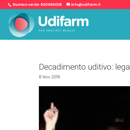
Numero verde:
800456008
info@udifarm.it
Decadimento uditivo: legat
8 Nov 2019