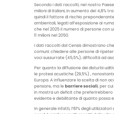
Secondo i dati raccolti, nel nostro Paese i
milioni di italiani, in aumento del 4,8% tr
quindi il fattore di rischio preponderante
ambientali, legati all’esposizione ai rumo
che nel 2025 il numero di persone con un
11 milioni nel 2050.
I dati raccolti dal Censis dimostrano che
comuni: chiedere alle persone di ripete
voci sussurrate (45,5%); difficoltà ad as
Per quanto la diffusione dei disturbi udit
le protesi acustiche (29,5%) , nonostante 
Europa. A influenzare la scelta di non a
pensare, ma le
barriere sociali
, per c
in mostra un deficit che preferirebbero
evidente e debilitante di quanto possa e
In generale infatti, l’81% degli utilizzato