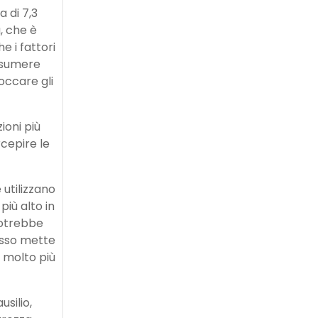
a di 7,3
à, che è
e i fattori
resumere
occare gli
ioni più
cepire le
 utilizzano
più alto in
potrebbe
esso mette
 molto più
usilio,