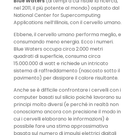
Blue Waters
(ai tempi a cui risale la ricerca,
nel 2011, il più potente al mondo) ospitato dal
National Center for Supercomputing
Applications nell’Illinois, con il cervello umano.
Ebbene, il cervello umano performa meglio, e
consumando meno energia. Ecco i numeri.
Blue Waters occupa circa 2.000 metri
quadrati di superficie, consuma circa
15.000.000 di watt e richiede un intricato
sistema di raffreddamento (nascosto sotto il
pavimento) per dissipare il calore risultante.
Anche se è difficile confrontare i cervelli con i
computer basati sul silicio poiché lavorano su
principi molto diversi (e perché in realtà non
conosciamo ancora con precisione il modo in
cui i cervelli elaborano le informazioni) è
possibile fare una stima approssimativa
basata sul numero di impulsi elettrici digitali