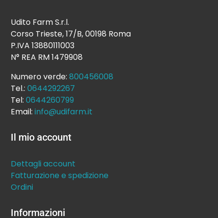
Udito Farm S.r.l.
Corso Trieste, 17/B, 00198 Roma
P.IVA 13880111003
N° REA RM 1479908
Numero verde:
800456008
Tel.:
0644292267
Tel:
0644260799
Email:
info@udifarm.it
Il mio account
Dettagli account
Fatturazione e spedizione
Ordini
Informazioni