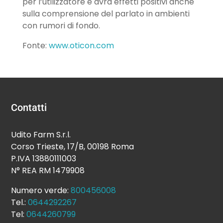
per l’utilizzatore e avrà effetti positivi anche
sulla comprensione del parlato in ambienti
con rumori di fondo.
Fonte:
www.oticon.com
Contatti
Udito Farm S.r.l.
Corso Trieste, 17/B, 00198 Roma
P.IVA 13880111003
N° REA RM 1479908
Numero verde:
800456008
Tel.:
0644292267
Tel:
0644260799