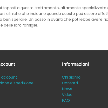
sottoposti a questo trattamento, altamente specializzato 
ioni cliniche che indicano quando questo può essere effet
no ben sperare. Un passo in avanti che potrebbe avere ri
 e delle loro famiglie.
 account
Informazioni
i account
Chi Siamo
zione e spedizione
Contatti
News
Video
FAQ