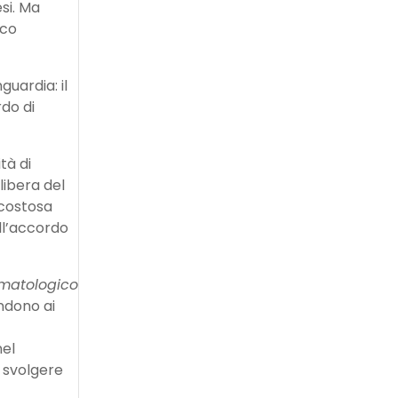
si. Ma
ico
guardia: il
do di
tà di
libera del
 costosa
ll’accordo
ematologico
ndono ai
nel
 svolgere