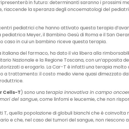
 ripresenterà in futuro: determinanti saranno i prossimi me
le, riaccende la speranza degli oncoematologi del pediatr
centri pediatrici che hanno attivato questa terapia d’avan
pediatrica Meyer, il Bambino Gesù di Roma e il San Gerar
mo caso in cui un bambino riceve questa terapia.
 italiana del farmaco, ha dato il via libera alla rimborsabili
itario Nazionale e la Regione Toscana, con un’apposita de
utorizzati a erogarlo. La Car-T è infatti una terapia molto
o a trattamento: il costo medio viene quasi dimezzato da
roduttrice.
r Cells-T
) sono una
terapia innovativa in campo onco
umori del sangue
, come linfomi e leucemie, che non rispo
iti T, quella popolazione di globuli bianchi che è coinvolta 
io e che, nel caso dei tumori del sangue, non riescono a