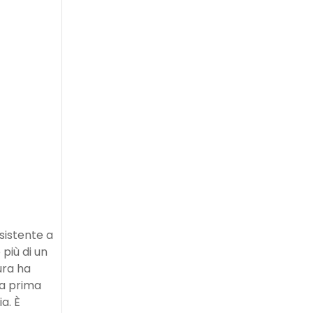
sistente a
più di un
ura ha
la prima
a. È