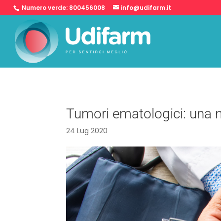
Numero verde:
800456008
info@udifarm.it
Tumori ematologici: una n
24 Lug 2020