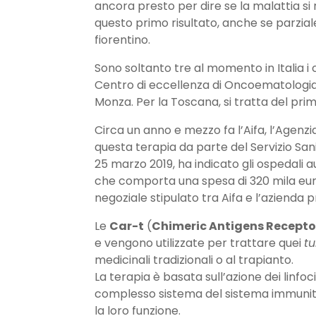
ancora presto per dire se la malattia si
questo primo risultato, anche se parzia
fiorentino.
Sono soltanto tre al momento in Italia i 
Centro di eccellenza di Oncoematologia 
Monza. Per la Toscana, si tratta del pri
Circa un anno e mezzo fa l’Aifa, l’Agenzia
questa terapia da parte del Servizio San
25 marzo 2019, ha indicato gli ospedali a
che comporta una spesa di 320 mila eur
negoziale stipulato tra Aifa e l’azienda p
Le
Car-t
(
Chimeric Antigens Recepto
e vengono utilizzate per trattare quei
t
medicinali tradizionali o al trapianto.
La terapia è basata sull’azione dei linfoc
complesso sistema del sistema immunitar
la loro funzione.