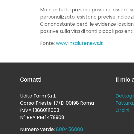
Ma non tutti i pazienti possono essere 
personalizzato: esistono precise indicaz
Ciononostante però, le evidenze lascia
positive sulla vita di tanti piccoli pazienti
Fonte:
www.insalutenews.it
Contatti
Il mio
Udito Farm S.r.l.
Dettagl
Corso Trieste, 17/B, 00198 Roma
Fattura
P.IVA 13880111003
Ordini
N° REA RM 1479908
Numero verde:
800456008