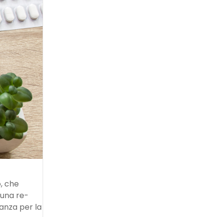
, che
e una re-
anza per la