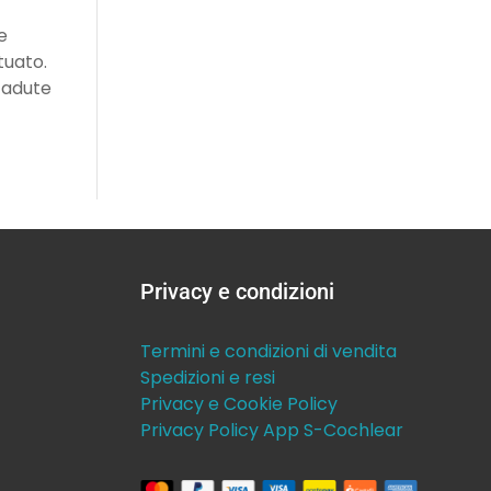
e
tuato.
cadute
Privacy e condizioni
Termini e condizioni di vendita
Spedizioni e resi
Privacy e Cookie Policy
Privacy Policy App S-Cochlear