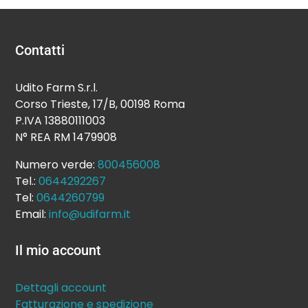
Contatti
Udito Farm S.r.l.
Corso Trieste, 17/B, 00198 Roma
P.IVA 13880111003
N° REA RM 1479908
Numero verde:
800456008
Tel.:
0644292267
Tel:
0644260799
Email:
info@udifarm.it
Il mio account
Dettagli account
Fatturazione e spedizione