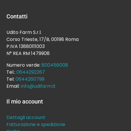
Contatti
Udito Farm S.r.l.
Corso Trieste, 17/B, 00198 Roma
P.IVA 13880111003
N° REA RM 1479908
Numero verde:
800456008
Tel.:
0644292267
Tel:
0644260799
Email:
info@udifarm.it
Il mio account
Dettagli account
Fatturazione e spedizione