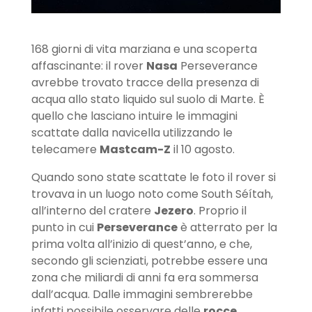
168 giorni di vita marziana e una scoperta
affascinante: il rover
Nasa
Perseverance
avrebbe trovato tracce della presenza di
acqua allo stato liquido sul suolo di Marte. È
quello che lasciano intuire le immagini
scattate dalla navicella utilizzando le
telecamere
Mastcam-Z
il 10 agosto.
Quando sono state scattate le foto il rover si
trovava in un luogo noto come South Séítah,
all’interno del cratere
Jezero
. Proprio il
punto in cui
Perseverance
è atterrato per la
prima volta all’inizio di quest’anno, e che,
secondo gli scienziati, potrebbe essere una
zona che miliardi di anni fa era sommersa
dall’acqua. Dalle immagini sembrerebbe
infatti possibile osservare delle
rocce