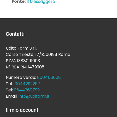
Fonte:
Il Messaggero
Contatti
Udito Farm S.r.l.
Corso Trieste, 17/B, 00198 Roma
P.IVA 13880111003
N° REA RM 1479908
Numero verde:
800456008
Tel.:
0644292267
Tel:
0644260799
Email:
info@udifarm.it
Il mio account