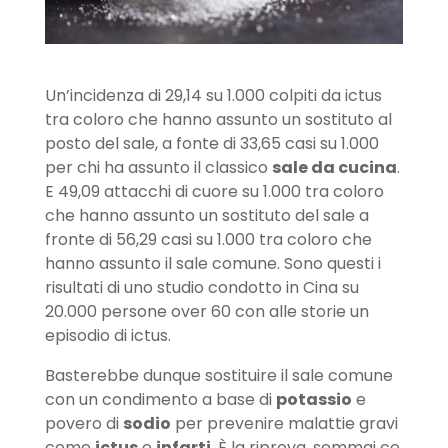
Un’incidenza di 29,14 su 1.000 colpiti da ictus
tra coloro che hanno assunto un sostituto al
posto del sale, a fonte di 33,65 casi su 1.000
per chi ha assunto il classico
sale da cucina
.
E 49,09 attacchi di cuore su 1.000 tra coloro
che hanno assunto un sostituto del sale a
fronte di 56,29 casi su 1.000 tra coloro che
hanno assunto il sale comune. Sono questi i
risultati di uno studio condotto in Cina su
20.000 persone over 60 con alle storie un
episodio di ictus.
Basterebbe dunque sostituire il sale comune
con un condimento a base di
potassio
e
povero di
sodio
per prevenire malattie gravi
come
ictus
e
infarti
. È la riprova, semmai ce