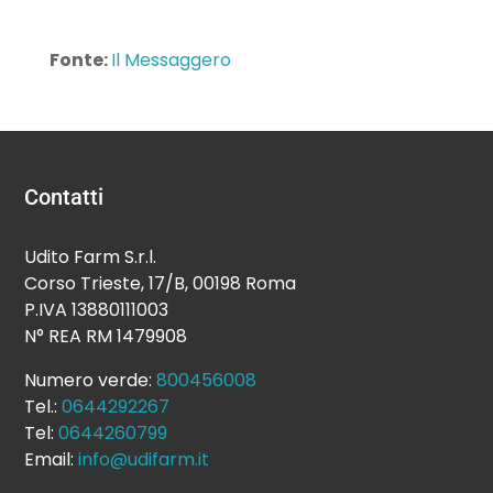
Fonte:
Il Messaggero
Contatti
Udito Farm S.r.l.
Corso Trieste, 17/B, 00198 Roma
P.IVA 13880111003
N° REA RM 1479908
Numero verde:
800456008
Tel.:
0644292267
Tel:
0644260799
Email:
info@udifarm.it