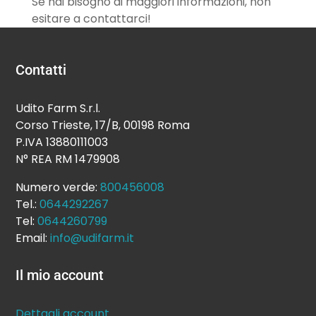
Se hai bisogno di maggiori informazioni, non
esitare a contattarci!
Contatti
Udito Farm S.r.l.
Corso Trieste, 17/B, 00198 Roma
P.IVA 13880111003
N° REA RM 1479908
Numero verde:
800456008
Tel.:
0644292267
Tel:
0644260799
Email:
info@udifarm.it
Il mio account
Dettagli account