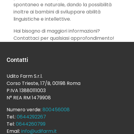
spontaneo e naturale, dando la possibilità
inoltre ai bambini di sviluppare abilità
linguistiche e intellettive.
Hai bisogno di maggiori informazioni?
Contattaci per qualsiasi approfondimento!
Contatti
Udito Farm S.r.l.
Corso Trieste, 17/B, 00198 Roma
P.IVA 13880111003
N° REA RM 1479908
Numero verde:
800456008
Tel.:
0644292267
Tel:
0644260799
Email:
info@udifarm.it