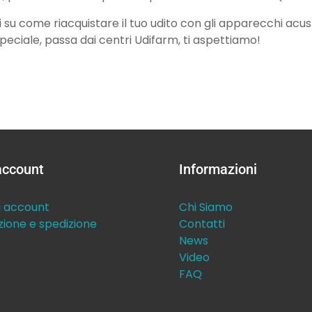
 su come riacquistare il tuo udito con gli apparecchi acust
peciale, passa dai centri Udifarm, ti aspettiamo!
 account
Informazioni
i account
Chi Siamo
zione e spedizione
Contatti
News
Video
FAQ