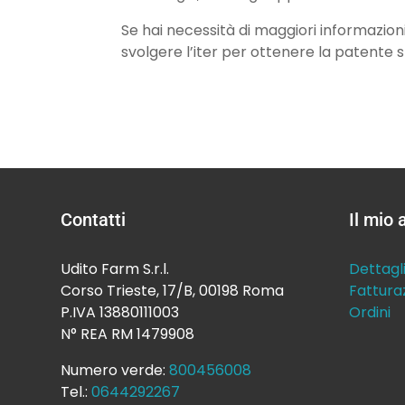
Se hai necessità di maggiori informazioni
svolgere l’iter per ottenere la patente s
Contatti
Il mio
Udito Farm S.r.l.
Dettagl
Corso Trieste, 17/B, 00198 Roma
Fattura
P.IVA 13880111003
Ordini
N° REA RM 1479908
Numero verde:
800456008
Tel.:
0644292267