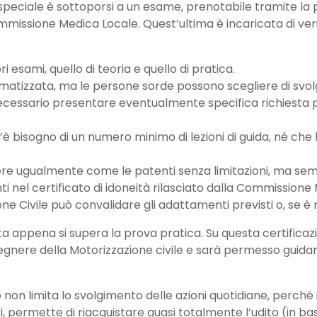
 speciale è sottoporsi a un esame, prenotabile tramite la 
missione Medica Locale. Quest’ultima è incaricata di verific
i esami, quello di teoria e quello di pratica.
formatizzata, ma le persone sorde possono scegliere di sv
 necessario presentare eventualmente specifica richiesta 
c’è bisogno di un numero minimo di lezioni di guida, né che
lgere ugualmente come le patenti senza limitazioni, ma s
ti nel certificato di idoneità rilasciato dalla Commission
ne Civile può convalidare gli adattamenti previsti o, se è n
ta appena si supera la prova pratica. Su questa certificaz
egnere della Motorizzazione civile e sarà permesso guidare s
n limita lo svolgimento delle azioni quotidiane, perché in re
 permette di riacquistare quasi totalmente l’udito (in base 