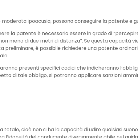
 moderata ipoacusia, possono conseguire la patente e g
nere la patente è necessario essere in grado di “percepir
n meno di due metri di distanza”. Se questa capacità vie
edica preliminare, è possibile richiedere una patente ordin
ale.
aranno presenti specifici codici che indicheranno l’obbligo
tto di tale obbligo, si potranno applicare sanzioni amminist
va totale, cioè non si ha la capacità di udire qualsiasi suo
ara l’idoneità del conducente diversamente abile nel gui