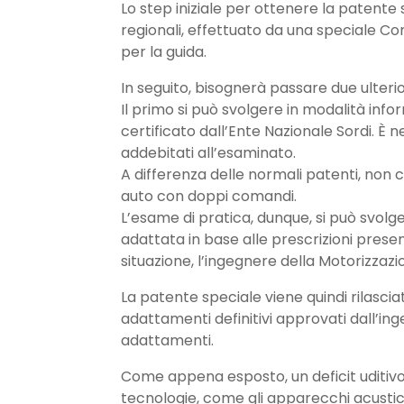
Lo step iniziale per ottenere la patente
regionali, effettuato da una speciale Com
per la guida.
In seguito, bisognerà passare due ulterior
Il primo si può svolgere in modalità in
certificato dall’Ente Nazionale Sordi. È
addebitati all’esaminato.
A differenza delle normali patenti, non 
auto con doppi comandi.
L’esame di pratica, dunque, si può svo
adattata in base alle prescrizioni presen
situazione, l’ingegnere della Motorizzazio
La patente speciale viene quindi rilascia
adattamenti definitivi approvati dall’ing
adattamenti.
Come appena esposto, un deficit uditivo no
tecnologie, come gli apparecchi acustici,