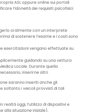
propria ASL oppure online sui portali
are l’idoneità dei requisiti psicofisici
olgerlo oralmente con un interprete
prima di sostenere l’esame e i costi sono
 le esercitazioni vengano effettuate su
emplicemente guidando su una vettura
e Medica Locale. Durante quella
ecessario, inserirne altri.
ione saranno inseriti anche gli
oltanto i veicoli provvisti di tali
altà oggi, l’utilizzo di dispositivi e
alla situazione iniziale).