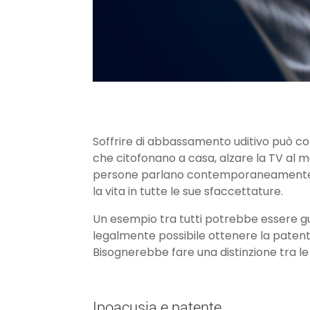
Soffrire di abbassamento uditivo può co
che citofonano a casa, alzare la TV al ma
persone parlano contemporaneamente. Ma n
la vita in tutte le sue sfaccettature.
Un esempio tra tutti potrebbe essere gui
legalmente possibile ottenere la patente
Bisognerebbe fare una distinzione tra l
Ipoacusia e patente