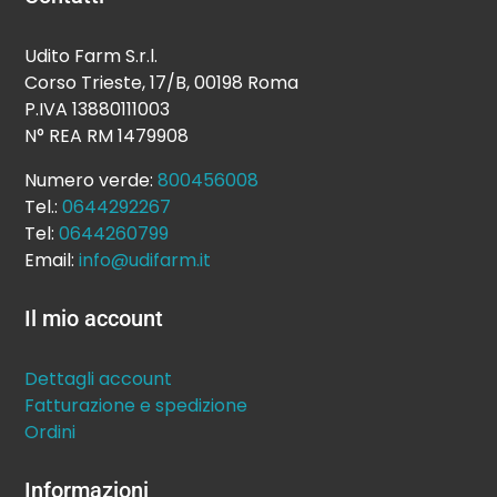
Udito Farm S.r.l.
Corso Trieste, 17/B, 00198 Roma
P.IVA 13880111003
N° REA RM 1479908
Numero verde:
800456008
Tel.:
0644292267
Tel:
0644260799
Email:
info@udifarm.it
Il mio account
Dettagli account
Fatturazione e spedizione
Ordini
Informazioni