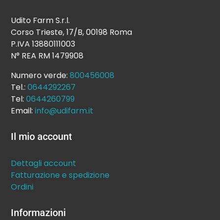
Udito Farm S.r.l.
Corso Trieste, 17/B, 00198 Roma
P.IVA 13880111003
N° REA RM 1479908
Numero verde:
800456008
Tel.:
0644292267
Tel:
0644260799
Email:
info@udifarm.it
Il mio account
Dettagli account
Fatturazione e spedizione
Ordini
Informazioni