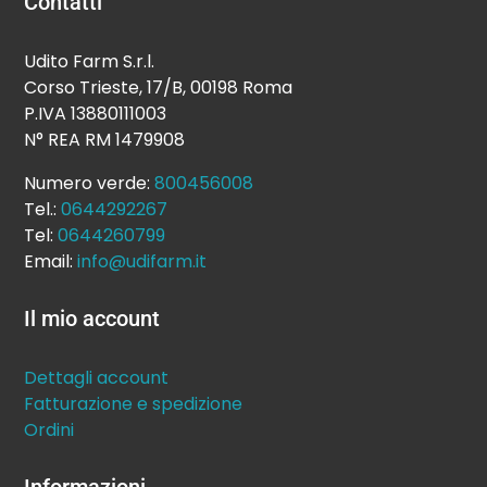
Contatti
Udito Farm S.r.l.
Corso Trieste, 17/B, 00198 Roma
P.IVA 13880111003
N° REA RM 1479908
Numero verde:
800456008
Tel.:
0644292267
Tel:
0644260799
Email:
info@udifarm.it
Il mio account
Dettagli account
Fatturazione e spedizione
Ordini