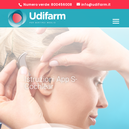
Numero verde:
800456008
info@udifarm.it
Istruzioni App S-
Cochlear