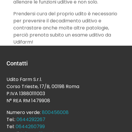
allenare le funzioni uditive e non solo.
Prendersi cura del proprio udito è necessario
per prevenire il decadimento uditivo e
contrastare anche molte altre patologie,
perciò prenota subito un esame uditivo da
Udifarm!
Contatti
Udito Farm S.r.l.
Corso Trieste, 17/B, 00198 Roma
P.IVA 13880111003
N° REA RM 1479908
Numero verde:
800456008
Tel.:
0644292267
Tel:
0644260799