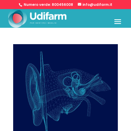
Numero verde:
800456008
info@udifarm.it