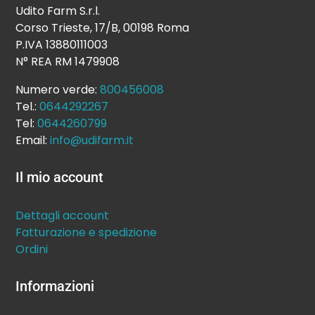
Udito Farm S.r.l.
Corso Trieste, 17/B, 00198 Roma
P.IVA 13880111003
N° REA RM 1479908
Numero verde:
800456008
Tel.:
0644292267
Tel:
0644260799
Email:
info@udifarm.it
Il mio account
Dettagli account
Fatturazione e spedizione
Ordini
Informazioni