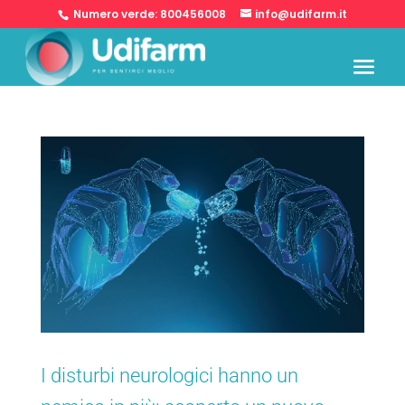
Numero verde:
800456008
info@udifarm.it
I disturbi neurologici hanno un