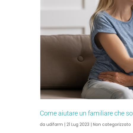
Come aiutare un familiare che sof
da
udifarm
|
21 Lug 2023
|
Non categorizzato