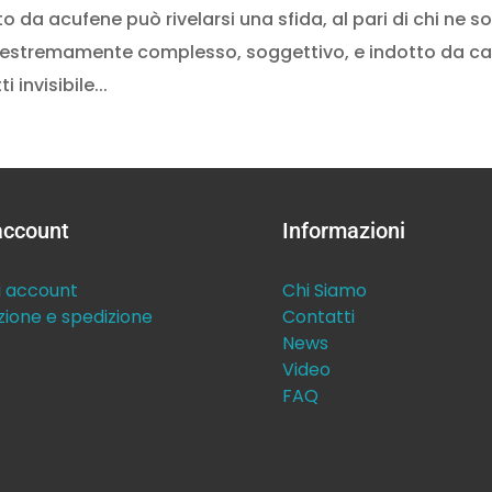
o da acufene può rivelarsi una sfida, al pari di chi ne so
ere estremamente complesso, soggettivo, e indotto da c
i invisibile...
 account
Informazioni
i account
Chi Siamo
zione e spedizione
Contatti
News
Video
FAQ