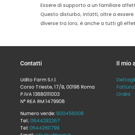
Essere di supporto a un familiare affett
Questo disturbo, infatti, oltre a ess
diverse tra loro, è anche a tutti gli effett
Contatti
Il mio
Udito Farm S.r.l.
Dettagl
Corso Trieste, 17/B, 00198 Roma
Fattura
P.IVA 13880111003
Ordini
N° REA RM 1479908
Numero verde:
800456008
Tel.:
0644292267
Tel:
0644260799