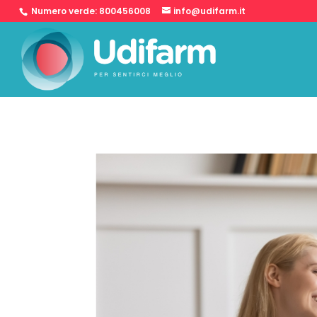
Numero verde:
800456008
info@udifarm.it