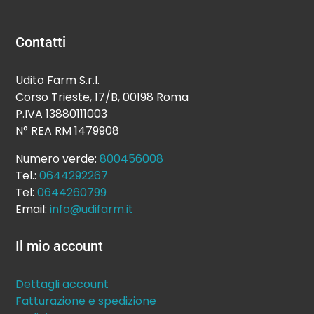
Contatti
Udito Farm S.r.l.
Corso Trieste, 17/B, 00198 Roma
P.IVA 13880111003
N° REA RM 1479908
Numero verde:
800456008
Tel.:
0644292267
Tel:
0644260799
Email:
info@udifarm.it
Il mio account
Dettagli account
Fatturazione e spedizione