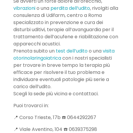
Se avverti un forte dolore all’orecchio,
vibrazioni
o una
perdita dell’udito
, rivolgiti alla
consulenza di Udifarm, centro a Roma
specializzato in prevenzione e cura dei
disturbi uditivi, terapie all’avanguardia per il
trattamento dell’acufene e riabilitazione con
apparecchi acustici.
Prenota subito un
test dell’udito
o una
visita
otorinolaringoiatrica
con i nostri specialisti
per trovare in breve tempo la terapia più
efficace per risolvere il tuo problema e
individuare eventuali patologie più serie a
carico dell’udito.
Scegli la sede più vicina e contattaci.
Puoi trovarci in:
📍 Corso Trieste, 17b ☎️ 0644292267
📍 Viale Aventino, 104 ☎️ 0639375298