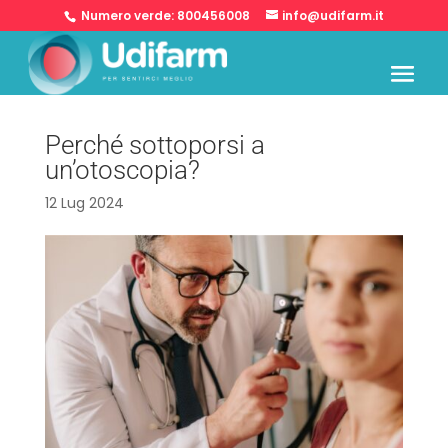
Numero verde:
800456008
info@udifarm.it
Perché sottoporsi a
un’otoscopia?
12 Lug 2024