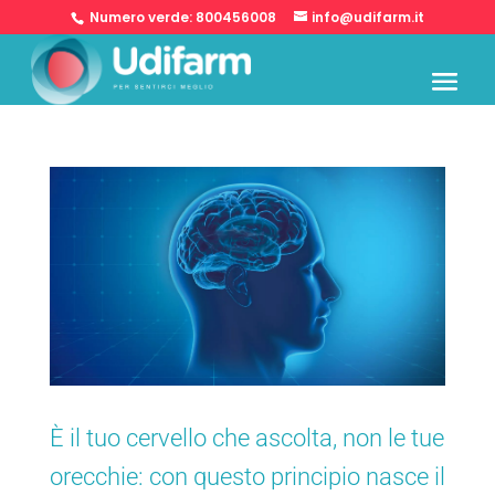
Numero verde:
800456008
info@udifarm.it
È il tuo cervello che ascolta, non le tue
orecchie: con questo principio nasce il