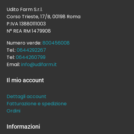
Udito Farm S.r.l.
Corso Trieste, 17/B, 00198 Roma
P.IVA 13880111003
N° REA RM 1479908
Numero verde:
800456008
Tel.:
0644292267
Tel:
0644260799
Email:
info@udifarm.it
Il mio account
Dettagli account
Fatturazione e spedizione
Ordini
Informazioni