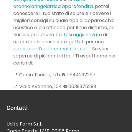
otorinolaringoiatrica approfondita
, potrai
conoscere il tuo stato di salute e ricevere i
migliori consigli su quale tipo di apparecchio
acustico è più efficace per il tuo disturbo, se
hai bisogno di una
protesi aggiuntiva
, o di
apparecchi acustici progettati per una
perdita dell’udito monolaterale
. Se vuoi
saperne di più, contattaci! Ti aspettiamo nei
centri di:
📍 Corso Trieste, 17b ☎️ 0644292267
📍 Viale Aventino, 104 ☎️ 0639375298
Contatti
Udito Farm S.r.l.
Corso Trieste, 17/B, 00198 Roma