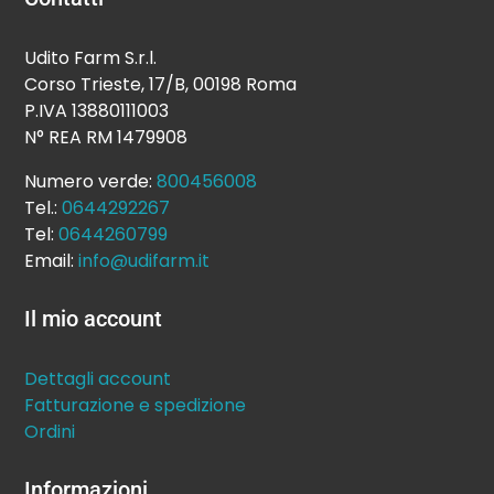
Udito Farm S.r.l.
Corso Trieste, 17/B, 00198 Roma
P.IVA 13880111003
N° REA RM 1479908
Numero verde:
800456008
Tel.:
0644292267
Tel:
0644260799
Email:
info@udifarm.it
Il mio account
Dettagli account
Fatturazione e spedizione
Ordini
Informazioni