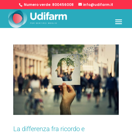
Numero verde:
800456008
info@udifarm.it
La differenza fra ricordo e