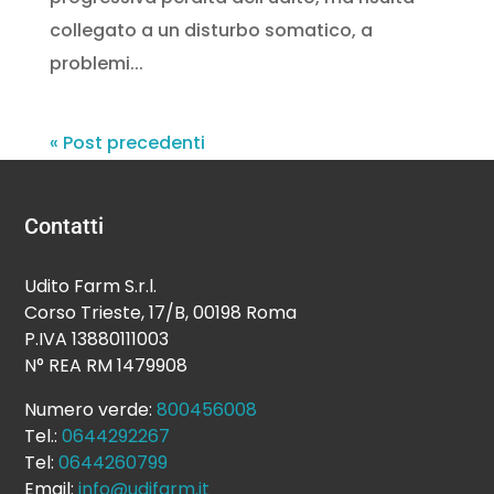
collegato a un disturbo somatico, a
problemi...
« Post precedenti
Contatti
Udito Farm S.r.l.
Corso Trieste, 17/B, 00198 Roma
P.IVA 13880111003
N° REA RM 1479908
Numero verde:
800456008
Tel.:
0644292267
Tel:
0644260799
Email:
info@udifarm.it