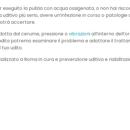
 eseguito la pulizia con acqua ossigenata, o non hai risco
a uditivo più serio, avere un’infezione in corso o patologie
otrà accertare.
 indotta dal cerume, pressione o
vibrazioni
all’interno dell’
ita potremo esaminare il problema e adottare il tratta
 tuo udito.
alizzato a Roma in cura e prevenzione uditiva e riabilitaz