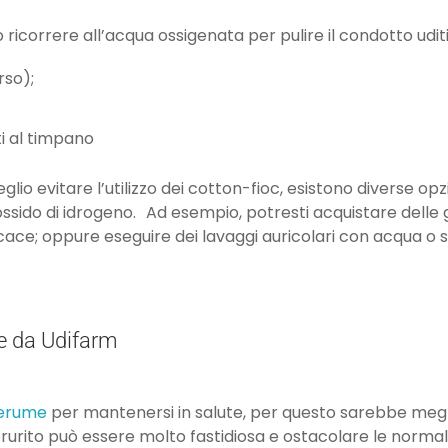
ricorrere all’acqua ossigenata per pulire il condotto uditiv
rso);
ti al timpano
 evitare l’utilizzo dei cotton-fioc, esistono diverse opzi
rossido di idrogeno. Ad esempio, potresti acquistare del
cace; oppure eseguire dei lavaggi auricolari con acqua o so
te da Udifarm
erume
per mantenersi in salute, per questo sarebbe megl
rurito può essere molto fastidiosa e ostacolare le normali