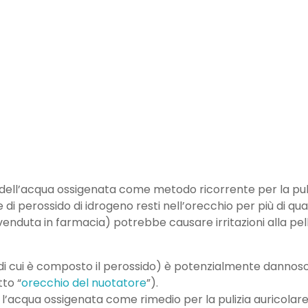
 dell’acqua ossigenata come metodo ricorrente per la puli
 di perossido di idrogeno resti nell’orecchio per più di qu
enduta in farmacia) potrebbe causare irritazioni alla pell
(di cui è composto il perossido) è potenzialmente dannoso
tto “
orecchio del nuotatore
”).
’acqua ossigenata come rimedio per la pulizia auricolare