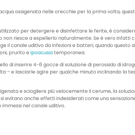
’acqua ossigenata nelle orecchie per la prima volta, quest
lizzato per detergere e disinfettare le ferite, è considera
o non riesce a espellerlo naturalmente. Se è vero infatti
gge il canale uditivo da infezioni e batteri, quando quest
ni, prurito e
ipoacusia
temporanea.
ello di inserire 4-6 gocce di soluzione di perossido di id
olta – e lasciarle agire per qualche minuto inclinando la t
sigenata e sciogliere più velocemente il cerume, la soluz
 evitano anche effetti indesiderati come una sensazione d
immessi nel canale uditivo.