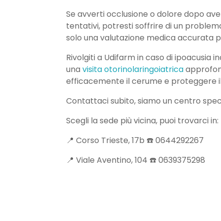
Se avverti occlusione o dolore dopo aver
tentativi, potresti soffrire di un problem
solo una valutazione medica accurata p
Rivolgiti a Udifarm in caso di ipoacusia
una
visita otorinolaringoiatrica
approfond
efficacemente il cerume e proteggere il
Contattaci subito, siamo un centro speci
Scegli la sede più vicina, puoi trovarci in:
📍 Corso Trieste, 17b ☎️ 0644292267
📍 Viale Aventino, 104 ☎️ 0639375298