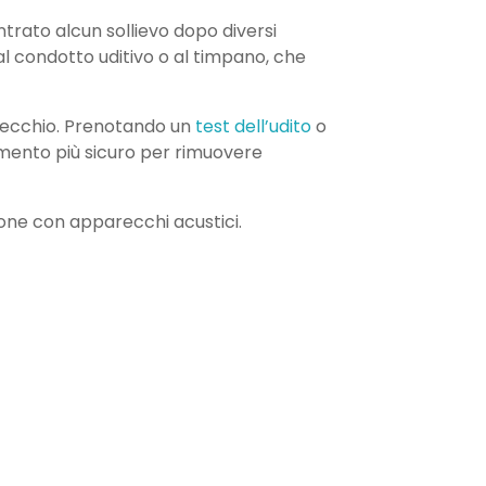
ntrato alcun sollievo dopo diversi
 al condotto uditivo o al timpano, che
orecchio. Prenotando un
test dell’udito
o
mento più sicuro per rimuovere
ione con apparecchi acustici.