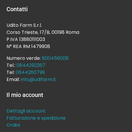
Contatti
Udito Farm S.r.l.
Corso Trieste, 17/B, 00198 Roma
P.IVA 13880111003
N° REA RM 1479908
Numero verde:
800456008
Tel.:
0644292267
Tel:
0644260799
Email:
info@udifarm.it
Il mio account
Dettagli account
Fatturazione e spedizione
Ordini